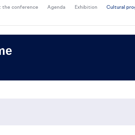
 the conference
Agenda
Exhibition
Cultural pr
me