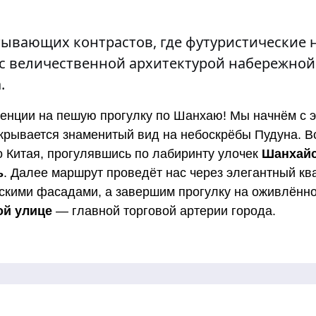
тывающих контрастов, где футуристические 
 с величественной архитектурой набережно
.
нции на пешую прогулку по Шанхаю! Мы начнём с э
открывается знаменитый вид на небоскрёбы Пудуна. 
о Китая, прогулявшись по лабиринту улочек
Шанхайс
ь
. Далее маршрут проведёт нас через элегантный к
скими фасадами, а завершим прогулку на оживлённ
ой улице
— главной торговой артерии города.