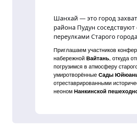
Шанхай — это город захва
района Пудун соседствуют
переулками Старого города
Приглашаем участников конфере
набережной
Вайтань
, откуда 
погрузимся в атмосферу старог
умиротворённые
Сады Юйюан
отреставрированными историче
неоном
Нанкинской пешеходн