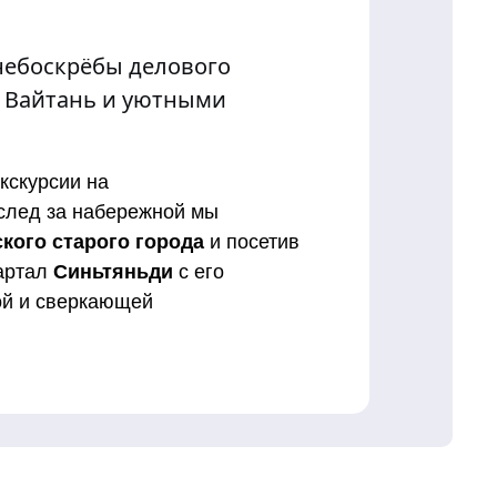
небоскрёбы делового
й Вайтань и уютными
кскурсии на
Вслед за набережной мы
кого старого города
и посетив
вартал
Синьтяньди
с его
ой и сверкающей